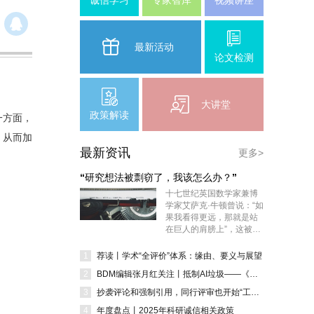
诚信学习
专家智库
视频讲座
最新活动
论文检测
大讲堂
政策解读
一方面，
，从而加
最新资讯
更多>
“研究想法被剽窃了，我该怎么办？”
十七世纪英国数学家兼博
学家艾萨克·牛顿曾说：“如
果我看得更远，那就是站
在巨人的肩膀上”，这被理
解为他的科学成就源于他
人的成果。但“基于”理论何
1
荐读丨学术“全评价”体系：缘由、要义与展望
时会跨越“抄袭”的界限？近
2
BDM编辑张月红关注丨抵制AI垃圾——《科学》主编2026年的第一篇社论
期，《Nature》的一篇读
者来信讲述了自己的科研
3
抄袭评论和强制引用，同行评审也开始“工厂”了？
想法被人抢先发表在预印
4
年度盘点丨2025年科研诚信相关政策
本平台的遭遇