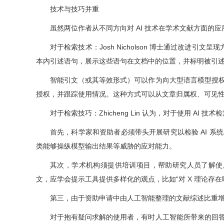
技术与技巧并重
虽然两位作者从不同方向对 AI 技术在学术文献方面的
对于检索技术
：
Josh Nicholson 博士通过
改进引文呈现
本内引述语句，展示这些语句在文档中的位置，并标明被引
智能引文（或其等效形式）可以作为向大型语言模型授
授权，并跟踪使用情况。这种方式可以从文章
归属权、
可见
对于
检索技巧
：
Zhicheng Lin 认为，对于使用 A
首先，科学家和资助者必须带头开展研究以检验 AI 
类
能够操纵模型输出结果等
威胁的
应对能力
。
其次，学术机构须提供培训项目，帮助研究人员了解使用
文，应学会提示工具提供多样化的观点，比如“对 X 理论存在
第三，由于资助申请中由人工智能整理的文献综述比重
对于抱有疑问求解的使用者，有时人工智能所带来的回