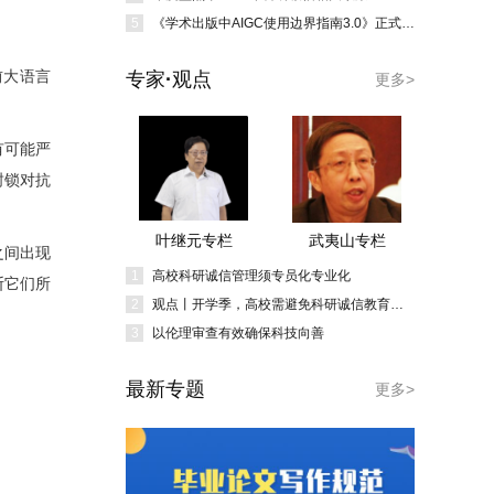
5
《学术出版中AIGC使用边界指南3.0》正式发布
前
大语言
专家·观点
更多>
有可能严
封锁对抗
叶继元专栏
武夷山专栏
之间出现
1
高校科研诚信管理须专员化专业化
断它们所
2
观点丨开学季，高校需避免科研诚信教育形式化
3
以伦理审查有效确保科技向善
最新专题
更多>