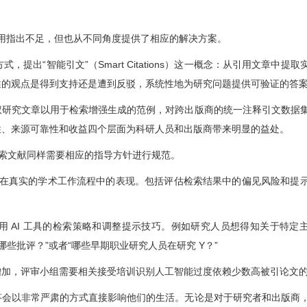
应用指出不足，但也从不同角度提供了相应的解决方案。
方式，提出
“智能引文”（Smart Citations）这一概念
：从引用文章中提取
述的观点是得到支持还是遭到反驳，系统性地为研究问题提供可验证的答
权研究文章以用于检索增强生成的范例，对跨出版商的统一注释引文数据
性
、来源可靠性和收益四个层面为科研人员和出版商带来明显的益处。
I 技术检索文献同样需要相应的指导方针进行规范。
系统在真实的学术工作流程中的表现。包括评估检索结果中的偏见风险和提
 AI 工具的检索策略和调整提示技巧。例如研究人员想得知关于特定
哪些批评？”或者“哪些早期职业研究人员在研究 Y？”
增加，评审小组需要相关接受培训识别人工智能过度依赖少数高被引论文
答会以非常严肃的方式直接影响他们的生活。无论是对于研究者和出版商