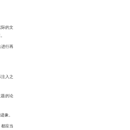
实际的文
案。
集进行再
示注入之
主题的论
的迹象
。
，都应当